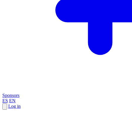
Sponsors
ES
EN
Log in