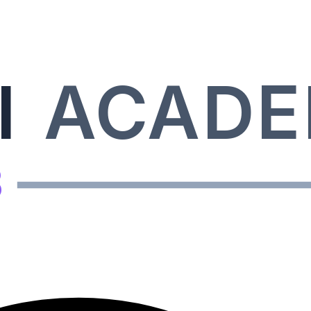
I
ACAD
B