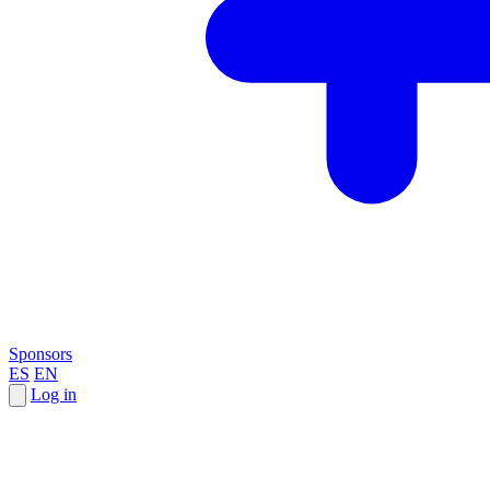
Sponsors
ES
EN
Log in