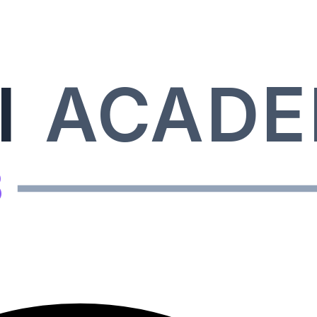
I
ACAD
B